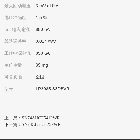
最大
回动电压
3 mV at 0 A
电压准确度
1.5 %
Ib - 输入偏流
850 uA
线路调整率
0.014 %/V
工作电源电流
850 uA
单位重量
39 mg
可售卖地
全国
型号
LP2985-33DBVR
上一篇：SN74AHCT541PWR
下一篇：SN74CB3T3125PWR